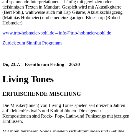
auf spannende Interpretationen – häufig mit gewitzten oder
tiefsinnigen Texten in Mundart. Gespielt wird mit Akustikgitarre
(Bert Pohl), wahlweise auch mit Lap-Gitarre, Akustikschlagzeug
(Matthias Hobmeier) und einer einzigartigen Bluesharp (Robert
Hobmeier).
www.trio-hobmeier-pohl.de –
info@trio-hobmeier-pohl.de
Zurück zum Sinnflut Programm
Do, 23.7.
–
Eventforum Erding
– 20:30
Living Tones
ERFRISCHENDE MISCHUNG
Die Musiker(Innen) von Living Tones spielen seit dreizehn Jahren
auf kleinenFestival`s und Kulturbühnen. Die eigenen
Kompositionen sind Rock-, Pop-, Latin-und Funksongs mit jazzigen
Einflüssen.
Mit ihren tanzbaren Songs spiegeln sichStimmungen und Gefühle