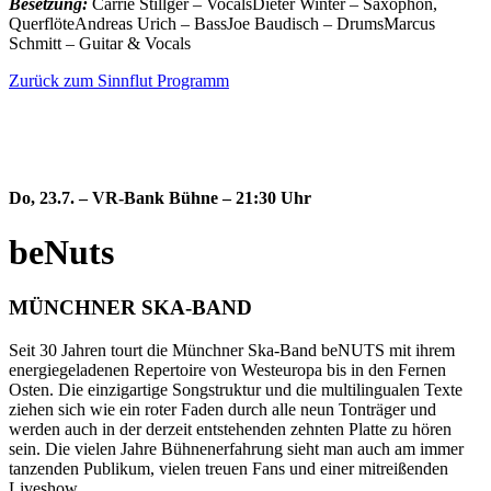
Besetzung:
Carrie Stillger – VocalsDieter Winter – Saxophon,
QuerflöteAndreas Urich – BassJoe Baudisch – DrumsMarcus
Schmitt – Guitar & Vocals
Zurück zum Sinnflut Programm
Do, 23.7.
–
VR-Bank Bühne
–
21:30 Uhr
beNuts
MÜNCHNER SKA-BAND
Seit 30 Jahren tourt die Münchner Ska-Band beNUTS mit ihrem
energiegeladenen Repertoire von Westeuropa bis in den Fernen
Osten. Die einzigartige Songstruktur und die multilingualen Texte
ziehen sich wie ein roter Faden durch alle neun Tonträger und
werden auch in der derzeit entstehenden zehnten Platte zu hören
sein. Die vielen Jahre Bühnenerfahrung sieht man auch am immer
tanzenden Publikum, vielen treuen Fans und einer mitreißenden
Liveshow.