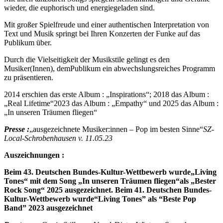
wieder, die euphorisch und energiegeladen sind.
Mit großer Spielfreude und einer authentischen Interpretation von
Text und Musik springt bei Ihren Konzerten der Funke auf das
Publikum über.
Durch die Vielseitigkeit der Musikstile gelingt es den
Musiker(Innen), demPublikum ein abwechslungsreiches Programm
zu präsentieren.
2014 erschien das erste Album : „Inspirations“; 2018 das Album :
„Real Lifetime“2023 das Album : „Empathy“ und 2025 das Album :
„In unseren Träumen fliegen“
Presse :
„ausgezeichnete Musiker:innen – Pop im besten Sinne“
SZ-
Local-Schrobenhausen v. 11.05.23
Auszeichnungen :
Beim 43. Deutschen Bundes-Kultur-Wettbewerb wurde„
Living
Tones
“ mit dem Song „In unseren Träumen fliegen
“
als „Bester
Rock Song“ 2025 ausgezeichnet.
Beim 41. Deutschen Bundes-
Kultur-Wettbewerb wurde
“
Living Tones
” als
“
Beste Pop
Band
” 2023 ausgezeichnet