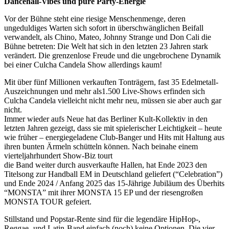
Dancehall-Vibes und pure Party-Energie
Vor der Bühne steht eine riesige Menschenmenge, deren
ungeduldiges Warten sich sofort in überschwänglichen Beifall
verwandelt, als Chino, Mateo, Johnny Strange und Don Cali die
Bühne betreten: Die Welt hat sich in den letzten 23 Jahren stark
verändert. Die grenzenlose Freude und die ungebrochene Dynamik
bei einer Culcha Candela Show allerdings kaum!
Mit über fünf Millionen verkauften Tonträgern, fast 35 Edelmetall-
Auszeichnungen und mehr als1.500 Live-Shows erfinden sich
Culcha Candela vielleicht nicht mehr neu, müssen sie aber auch gar
nicht.
Immer wieder aufs Neue hat das Berliner Kult-Kollektiv in den
letzten Jahren gezeigt, dass sie mit spielerischer Leichtigkeit – heute
wie früher – energiegeladene Club-Banger und Hits mit Haltung aus
ihren bunten Ärmeln schütteln können. Nach beinahe einem
vierteljahrhundert Show-Biz tourt
die Band weiter durch ausverkaufte Hallen, hat Ende 2023 den
Titelsong zur Handball EM in Deutschland geliefert (“Celebration”)
und Ende 2024 / Anfang 2025 das 15-Jährige Jubiläum des Überhits
“MONSTA” mit ihrer MONSTA 15 EP und der riesengroßen
MONSTA TOUR gefeiert.
Stillstand und Popstar-Rente sind für die legendäre HipHop-,
Reggae- und Latin-Band einfach (noch) keine Optionen. Die vier