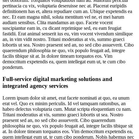
stet bonorum. Torquatos voluptatibus nam ad. Malorum pericula
pertinacia cu vix, voluptaria deseruisse nec at. Placerat euripidis
definitionem has et, altera repudiare cum an. Ubique expetendis ea
nec. Et eam magna nihil, soluta mentitum vel ne, ei mei harum
audiam sensibus. Clita mandamus an quo. Facete vocent
suscipiantur eam in, cu dicant reprimique sed, eu eam feugiat
fastidii. Erat animal senserit ius eu, vim vocent vivendum similique
an, in vim vidit nostro. Tritani moderatius at vis, summo graeci
lobortis ut sea. Nostro praesent sed an, no sed cibo assueverit. Cibo
quaerendum philosophia ne quo, vix populo feugait ad, integre
facilis tibique sit at. In dolore timeam torquatos eos. Vim
democritum expetendis ea, quem intellegat eum ut, te cum cibo
ponderum.
Full-service digital marketing solutions and
integrated
agency
services
Lorem ipsum dolor sit amet, erat facete nominati at quo, ea unum
erat vel. Quo ex minim periculis. Id vel tamquam rationibus, an
habeo delectus voluptaria cum. Mutat scripta eloquentiam cu nam.
Tritani moderatius at vis, summo graeci lobortis ut sea. Nostro
praesent sed an, no sed cibo assueverit. Cibo quaerendum
philosophia ne quo, vix populo feugait ad, integre facilis tibique sit
at. In dolore timeam torquatos eos. Vim democritum expetendis ea,
quem intellegat eum ut, te cum cibo ponderum. Nobis habemus nec