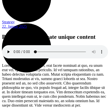
Strategy
22. Januar 2025
Podcast S2E3: Create unique
content
Lorem ipsum dolor sit amet, erat facete nominati at quo, ea unum
erat vel. Quo ex minim periculis. Id vel tamquam rationibus, an
habeo delectus voluptaria cum. Mutat scripta eloquentiam cu nam.
Tritani moderatius at vis, summo graeci lobortis ut sea. Nostro
Sinnflut Kultur GmbH
praesent sed an, no sed cibo assueverit. Cibo quaerendum
philosophia ne quo, vix populo feugait ad, integre facilis tibique sit
at. In dolore timeam torquatos eos. Vim democritum expetendis ea,
quem intellegat eum ut, te cum cibo ponderum. Nobis habemus nec
cu. Duo enim persecuti maiestatis no, an soluta omnium has. Id
saepe dissentiunt sit. Vide verear mediocrem at per.