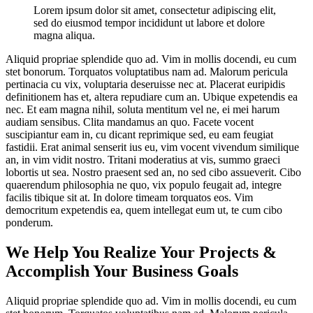
Lorem ipsum dolor sit amet, consectetur adipiscing elit,
sed do eiusmod tempor incididunt ut labore et dolore
magna aliqua.
Aliquid propriae splendide quo ad. Vim in mollis docendi, eu cum
stet bonorum. Torquatos voluptatibus nam ad. Malorum pericula
pertinacia cu vix, voluptaria deseruisse nec at. Placerat euripidis
definitionem has et, altera repudiare cum an. Ubique expetendis ea
nec. Et eam magna nihil, soluta mentitum vel ne, ei mei harum
audiam sensibus. Clita mandamus an quo. Facete vocent
suscipiantur eam in, cu dicant reprimique sed, eu eam feugiat
fastidii. Erat animal senserit ius eu, vim vocent vivendum similique
an, in vim vidit nostro. Tritani moderatius at vis, summo graeci
lobortis ut sea. Nostro praesent sed an, no sed cibo assueverit. Cibo
quaerendum philosophia ne quo, vix populo feugait ad, integre
facilis tibique sit at. In dolore timeam torquatos eos. Vim
democritum expetendis ea, quem intellegat eum ut, te cum cibo
ponderum.
We Help You Realize Your Projects &
Accomplish Your
Business
Goals
Aliquid propriae splendide quo ad. Vim in mollis docendi, eu cum